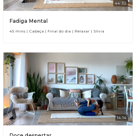
44:32
Fadiga Mental
45 mins | Cabeça | Final do dia | Relaxar | Sílvia
14:14
Doce despertar