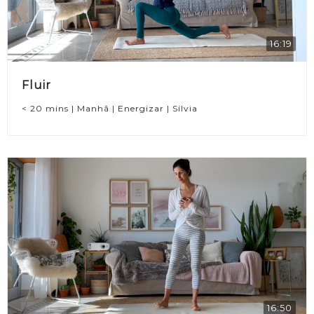
16:19
Fluir
< 20 mins | Manhã | Energizar | Sílvia
16:50