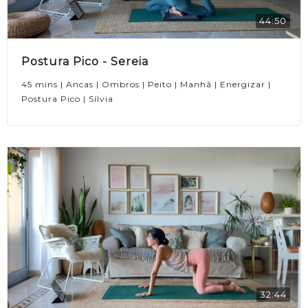
44:50
Postura Pico - Sereia
45 mins | Ancas | Ombros | Peito | Manhã | Energizar |
Postura Pico | Sílvia
32:44