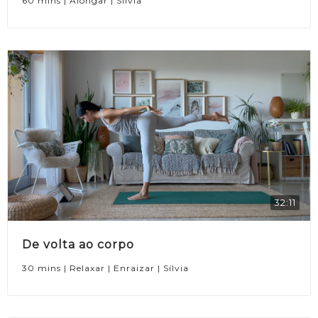
60 mins | Alongar | Sílvia
32:11
De volta ao corpo
30 mins | Relaxar | Enraizar | Sílvia