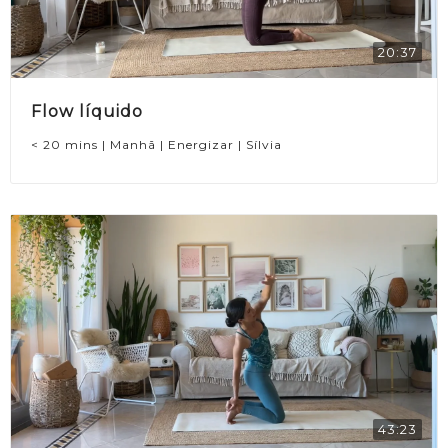
20:37
Flow líquido
< 20 mins | Manhã | Energizar | Sílvia
43:23