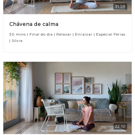
31:58
Chávena de calma
30 mins | Final do dia | Relaxar | Enraizar | Especial Férias
| Sílvia
22:10