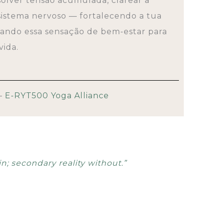
ssolver tensão acumulada, clarear a
sistema nervoso — fortalecendo a tua
evando essa sensação de bem-estar para
vida.
 –
E-RYT500 Yoga Alliance
hin; secondary reality without.”